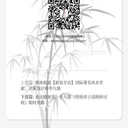
上壹篇:
媒体报道【新浪专访】国际著名风水学
家、全案设计师李九燚
下壹篇:
重庆德易堂，李九燚《传统弟子高级研讨
班》限时优惠