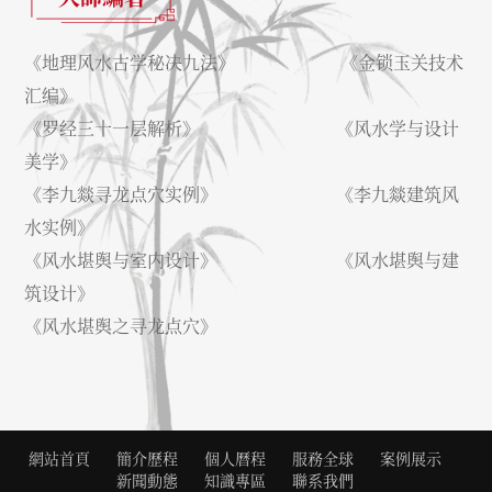
《地理风水古学秘决九法》 《金锁玉关技术
汇编》
《罗经三十一层解析》 《风水学与设计
美学》
《李九燚寻龙点穴实例》 《李九燚建筑风
水实例》
《风水堪舆与室内设计》 《风水堪舆与建
筑设计》
《风水堪舆之寻龙点穴》
網站首頁
簡介歷程
個人曆程
服務全球
案例展示
新聞動態
知識專區
聯系我們