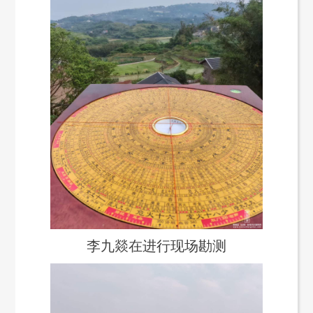
李九燚在进行现场勘测