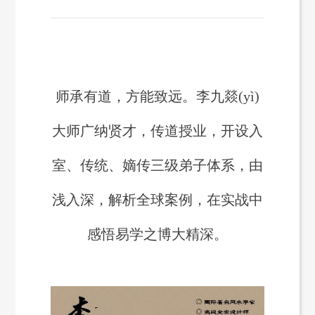
师承有道，方能致远。李九燚(yì)
大师广纳贤才，传道授业，开设入
室、传统、嫡传三级弟子体系，由
浅入深，解析全球案例，在实战中
感悟易学之博大精深。