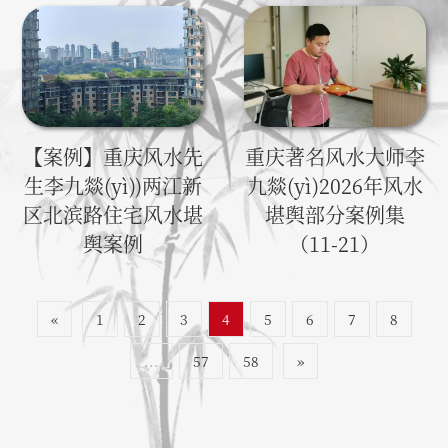
【案例】重庆风水先
重庆著名风水大师李
生李九燚(yì))两江新
九燚(yì)2026年风水
区北滨路住宅风水堪
堪舆部分案例集
舆案例
（11-21）
«
1
2
3
4
5
6
7
8
...
57
58
»