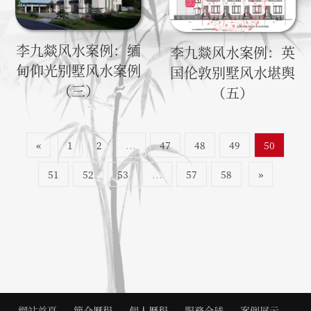
李九燚风水案例：缅
李九燚风水案例：英
甸仰光别墅风水案例
国伦敦别墅风水堪舆
（三）
（五）
«
1
2
...
47
48
49
50
51
52
53
...
57
58
»
網站首頁
簡介歷程
個人曆程
服務全球
案例展示