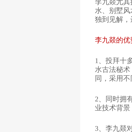
李九燚尤其
水、别墅风
独到见解，
李九燚的优
1、
投拜十
水古法秘术
同，采用不
2、同时拥
业技术背景
3、李九燚