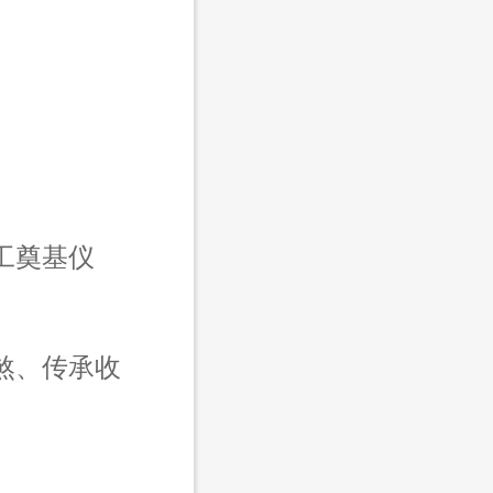
工奠基仪
煞、传承收