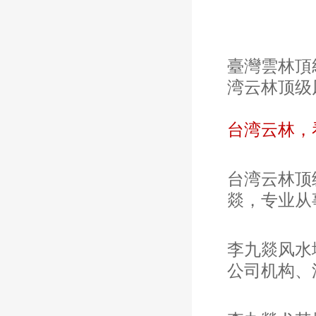
臺灣雲林頂級風水大師
湾云林顶级
台湾云林，
台湾云林顶
燚，
专业从
李九燚
风水
公司机构、