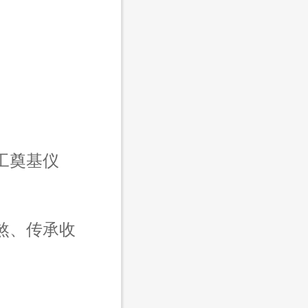
工奠基仪
煞、传承收